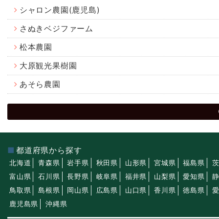
シャロン農園(鹿児島)
さぬきベジファーム
松本農園
大原観光果樹園
あそら農園
都道府県から探す
北海道
青森県
岩手県
秋田県
山形県
宮城県
福島県
富山県
石川県
長野県
岐阜県
福井県
山梨県
愛知県
鳥取県
島根県
岡山県
広島県
山口県
香川県
徳島県
鹿児島県
沖縄県