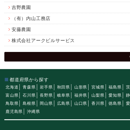
吉野農園
（有）内山工務店
安藤農園
株式会社アークビルサービス
都道府県から探す
北海道
青森県
岩手県
秋田県
山形県
宮城県
福島県
富山県
石川県
長野県
岐阜県
福井県
山梨県
愛知県
鳥取県
島根県
岡山県
広島県
山口県
香川県
徳島県
鹿児島県
沖縄県