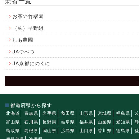
業者一覧
お茶の竹翆園
（株）早野組
しも農園
JAつべつ
JA京都にのくに
都道府県から探す
北海道
青森県
岩手県
秋田県
山形県
宮城県
福島県
富山県
石川県
長野県
岐阜県
福井県
山梨県
愛知県
鳥取県
島根県
岡山県
広島県
山口県
香川県
徳島県