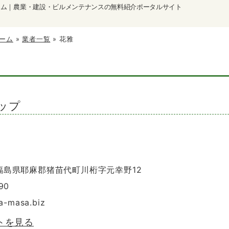
ーム｜農業・建設・ビルメンテナンスの無料紹介ポータルサイト
ーム
»
業者一覧
»
花雅
ップ
3 福島県耶麻郡猪苗代町川桁字元幸野12
90
a-masa.biz
トを見る