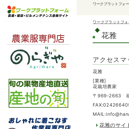
ワークプラットフォ
ワークプラットフォ
花雅
アクセスマ
花雅
[業種]
花栽培農家
〒969-266
FAX:02426640
MAIL:info
@
han
花雅のサイ