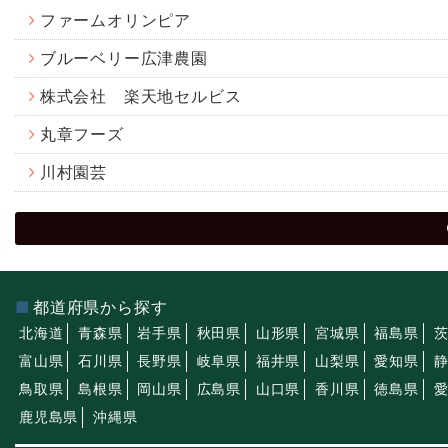
ファームオリンピア
ブルーベリー広津農園
株式会社 楽天地セルビス
丸章フーズ
川村園芸
都道府県から探す
北海道
青森県
岩手県
秋田県
山形県
宮城県
福島県
富山県
石川県
長野県
岐阜県
福井県
山梨県
愛知県
鳥取県
島根県
岡山県
広島県
山口県
香川県
徳島県
鹿児島県
沖縄県