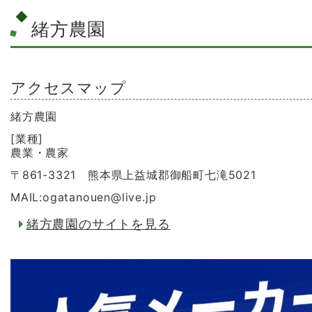
緒方農園
アクセスマップ
緒方農園
[業種]
農業・農家
〒861-3321 熊本県上益城郡御船町七滝5021
MAIL:ogatanouen
@
live.jp
緒方農園のサイトを見る