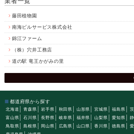
業者一覧
藤田植物園
南海ビルサービス株式会社
錦江ファーム
（株）穴井工務店
道の駅 竜王かがみの里
都道府県から探す
北海道
青森県
岩手県
秋田県
山形県
宮城県
福島県
富山県
石川県
長野県
岐阜県
福井県
山梨県
愛知県
鳥取県
島根県
岡山県
広島県
山口県
香川県
徳島県