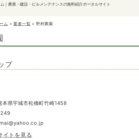
ーム｜農業・建設・ビルメンテナンスの無料紹介ポータルサイト
ーム
»
業者一覧
»
野村農園
園
ップ
 熊本県宇城市松橋町竹崎1458
0249
mai
@
yahoo.co.jp
サイトを見る