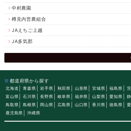
中村農園
樽見内営農組合
JAえちご上越
JA多気郡
都道府県から探す
北海道
青森県
岩手県
秋田県
山形県
宮城県
福島県
富山県
石川県
長野県
岐阜県
福井県
山梨県
愛知県
鳥取県
島根県
岡山県
広島県
山口県
香川県
徳島県
鹿児島県
沖縄県