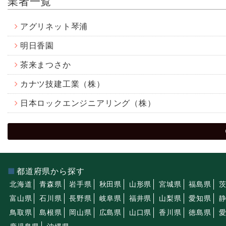
業者一覧
アグリネット琴浦
明日香園
茶来まつさか
カナツ技建工業（株）
日本ロックエンジニアリング（株）
都道府県から探す
北海道
青森県
岩手県
秋田県
山形県
宮城県
福島県
富山県
石川県
長野県
岐阜県
福井県
山梨県
愛知県
鳥取県
島根県
岡山県
広島県
山口県
香川県
徳島県