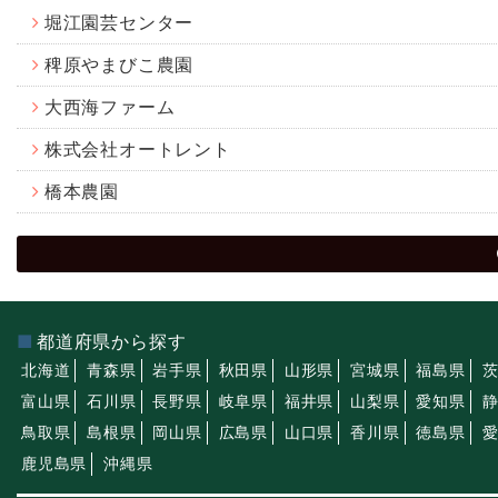
堀江園芸センター
稗原やまびこ農園
大西海ファーム
株式会社オートレント
橋本農園
都道府県から探す
北海道
青森県
岩手県
秋田県
山形県
宮城県
福島県
富山県
石川県
長野県
岐阜県
福井県
山梨県
愛知県
鳥取県
島根県
岡山県
広島県
山口県
香川県
徳島県
鹿児島県
沖縄県