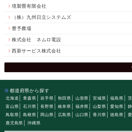
境製畳有限会社
（株）九州日立システムズ
豊予農場
株式会社 ネムロ電設
西新サービス株式会社
都道府県から探す
北海道
青森県
岩手県
秋田県
山形県
宮城県
福島県
富山県
石川県
長野県
岐阜県
福井県
山梨県
愛知県
鳥取県
島根県
岡山県
広島県
山口県
香川県
徳島県
鹿児島県
沖縄県