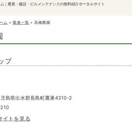
ーム｜農業・建設・ビルメンテナンスの無料紹介ポータルサイト
ーム
»
業者一覧
»
高橋農園
園
ップ
 鹿児島県出水郡長島町鷹巣4310-2
5210
サイトを見る