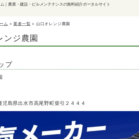
ーム｜農業・建設・ビルメンテナンスの無料紹介ポータルサイト
ーム
»
業者一覧
»
山口オレンジ農園
レンジ農園
ップ
園
2 鹿児島県出水市高尾野町柴引２４４４