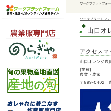
ワークプラットフォ
ワークプラットフォ
山口オ
アクセスマ
山口オレンジ農
[業種]
農業・農家
〒899-040