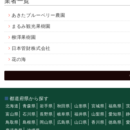
業者一覧
あきたブルーベリー農園
まるみ観光果樹園
柳澤果樹園
日本管財株式会社
花の海
都道府県から探す
北海道
青森県
岩手県
秋田県
山形県
宮城県
福島県
富山県
石川県
長野県
岐阜県
福井県
山梨県
愛知県
鳥取県
島根県
岡山県
広島県
山口県
香川県
徳島県