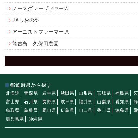
ノースグレープファーム
JAしおのや
アーニストファーマー原
能古島 久保田農園
都道府県から探す
北海道
青森県
岩手県
秋田県
山形県
宮城県
福島県
富山県
石川県
長野県
岐阜県
福井県
山梨県
愛知県
鳥取県
島根県
岡山県
広島県
山口県
香川県
徳島県
鹿児島県
沖縄県