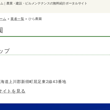
ーム｜農業・建設・ビルメンテナンスの無料紹介ポータルサイト
ーム
»
業者一覧
»
ひら農園
園
ップ
4 北海道上川郡新得町屈足東2線43番地
サイトを見る