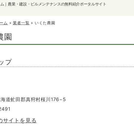
ーム｜農業・建設・ビルメンテナンスの無料紹介ポータルサイト
ーム
»
業者一覧
»
いくた農園
農園
ップ
 北海道虻田郡真狩村桜川176−5
2491
のサイトを見る