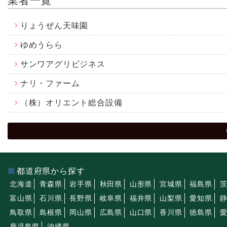
業者一覧
りょうぜん天味園
ゆめうらら
サンワアグリビジネス
ナリ・ファーム
（株）オリエント総合設備
都道府県から探す
北海道
青森県
岩手県
秋田県
山形県
宮城県
福島県
富山県
石川県
長野県
岐阜県
福井県
山梨県
愛知県
鳥取県
島根県
岡山県
広島県
山口県
香川県
徳島県
鹿児島県
沖縄県