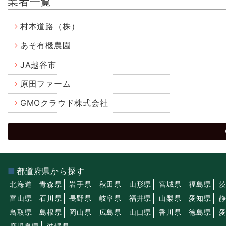
業者一覧
村本道路（株）
あそ有機農園
JA越谷市
原田ファーム
GMOクラウド株式会社
都道府県から探す
北海道
青森県
岩手県
秋田県
山形県
宮城県
福島県
富山県
石川県
長野県
岐阜県
福井県
山梨県
愛知県
鳥取県
島根県
岡山県
広島県
山口県
香川県
徳島県