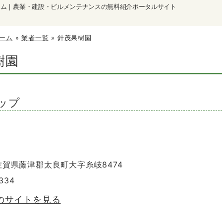
ーム｜農業・建設・ビルメンテナンスの無料紹介ポータルサイト
ーム
»
業者一覧
»
針茂果樹園
樹園
ップ
 佐賀県藤津郡太良町大字糸岐8474
1334
のサイトを見る