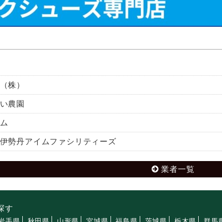
（株）
い農園
ム
伊勢丹アイムファシリティーズ
業者一覧
探す
岩手県
秋田県
山形県
宮城県
福島県
茨城県
栃木県
群馬