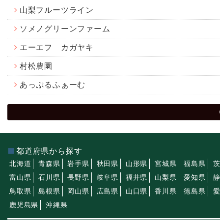
山梨フルーツライン
ソメノグリーンファーム
エーエフ カガヤキ
村松農園
あっぷるふぁーむ
都道府県から探す
北海道
青森県
岩手県
秋田県
山形県
宮城県
福島県
富山県
石川県
長野県
岐阜県
福井県
山梨県
愛知県
鳥取県
島根県
岡山県
広島県
山口県
香川県
徳島県
鹿児島県
沖縄県