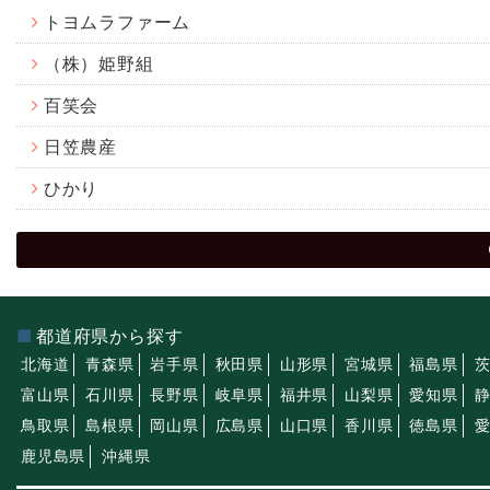
トヨムラファーム
（株）姫野組
百笑会
日笠農産
ひかり
都道府県から探す
北海道
青森県
岩手県
秋田県
山形県
宮城県
福島県
富山県
石川県
長野県
岐阜県
福井県
山梨県
愛知県
鳥取県
島根県
岡山県
広島県
山口県
香川県
徳島県
鹿児島県
沖縄県