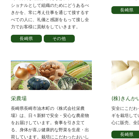
ショナルとして組織のためにどうあるべ
長崎県
きかを、常に考え仕事を通じて接するす
べての人に、礼儀と感謝をもって接し全
力でお客様に貢献をしていきます。
長崎県
その他
栄農場
(株)きんか
長崎県長崎市油木町の《株式会社栄農
安全にこだわ
場》は、日々新鮮で安全・安心な農産物
ギを栽培して
をお届けしています。食事を引き立て
心に販売、全
る、身体が喜ぶ健康的な野菜を生産・出
長崎県
荷しています。栽培にこだわったおいし