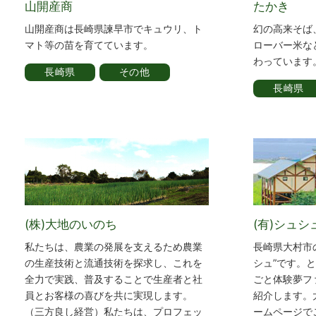
山開産商
たかき
山開産商は長崎県諫早市でキュウリ、ト
幻の高来そば
マト等の苗を育てています。
ローバー米な
わっています
長崎県
その他
長崎県
(株)大地のいのち
(有)シュシ
私たちは、農業の発展を支えるため農業
長崎県大村市
の生産技術と流通技術を探求し、これを
シュ”です。
全力で実践、普及することで生産者と社
ごと体験夢フ
員とお客様の喜びを共に実現します。
紹介します。
（三方良し経営）私たちは、プロフェッ
ームページで