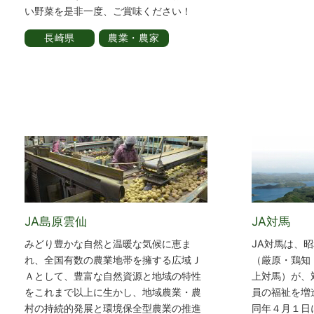
い野菜を是非一度、ご賞味ください！
長崎県
農業・農家
JA島原雲仙
JA対馬
みどり豊かな自然と温暖な気候に恵ま
JA対馬は、
れ、全国有数の農業地帯を擁する広域Ｊ
（厳原・鶏知
Ａとして、豊富な自然資源と地域の特性
上対馬）が、
をこれまで以上に生かし、地域農業・農
員の福祉を増
村の持続的発展と環境保全型農業の推進
同年４月１日