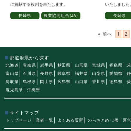
に貢献する役割を果たします。
いたしました
長崎県
農業協同組合(JA)
長崎県
« 前へ
1
2
都道府県から探す
北海道
青森県
岩手県
秋田県
山形県
宮城県
福島県
富山県
石川県
長野県
岐阜県
福井県
山梨県
愛知県
鳥取県
島根県
岡山県
広島県
山口県
香川県
徳島県
鹿児島県
沖縄県
サイトマップ
トップページ
業者一覧
よくある質問
のらおとめ72候
運