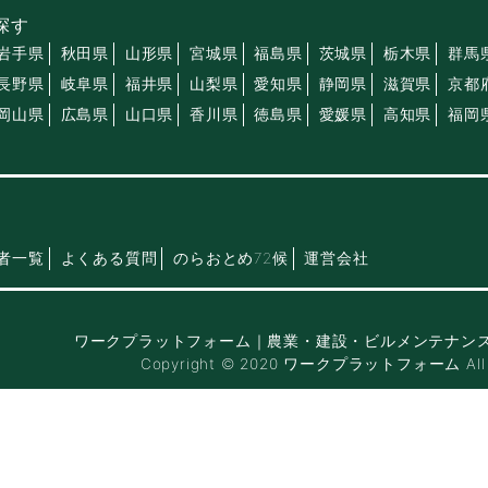
探す
岩手県
秋田県
山形県
宮城県
福島県
茨城県
栃木県
群馬
長野県
岐阜県
福井県
山梨県
愛知県
静岡県
滋賀県
京都
岡山県
広島県
山口県
香川県
徳島県
愛媛県
高知県
福岡
者一覧
よくある質問
のらおとめ72候
運営会社
ワークプラットフォーム｜農業・建設・ビルメンテナン
Copyright © 2020 ワークプラットフォーム All Ri