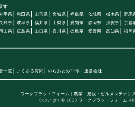
探す
岩手県
秋田県
山形県
宮城県
福島県
茨城県
栃木県
群馬
長野県
岐阜県
福井県
山梨県
愛知県
静岡県
滋賀県
京都
岡山県
広島県
山口県
香川県
徳島県
愛媛県
高知県
福岡
者一覧
よくある質問
のらおとめ72候
運営会社
ワークプラットフォーム｜農業・建設・ビルメンテナン
Copyright © 2020 ワークプラットフォーム All Ri