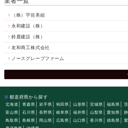
業者一覧
（株）宇佐美組
永和建設（株）
鈴鹿建設（株）
友和商工株式会社
ノースグレープファーム
都道府県から探す
北海道
青森県
岩手県
秋田県
山形県
宮城県
福島県
富山県
石川県
長野県
岐阜県
福井県
山梨県
愛知県
鳥取県
島根県
岡山県
広島県
山口県
香川県
徳島県