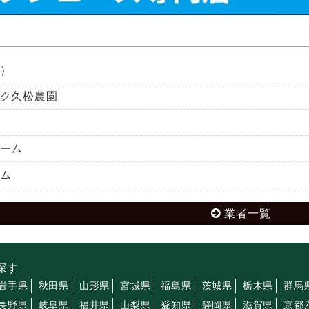
）
ク久松農園
ーム
ム
業者一覧
探す
岩手県
秋田県
山形県
宮城県
福島県
茨城県
栃木県
群馬
長野県
岐阜県
福井県
山梨県
愛知県
静岡県
滋賀県
京都