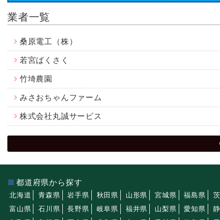
業者一覧
桑原電工（株）
若宮ばくさく
竹埼農園
みさおちゃんファーム
株式会社丸誠サービス
都道府県から探す
北海道
青森県
岩手県
秋田県
山形県
宮城県
福島県
富山県
石川県
長野県
岐阜県
福井県
山梨県
愛知県