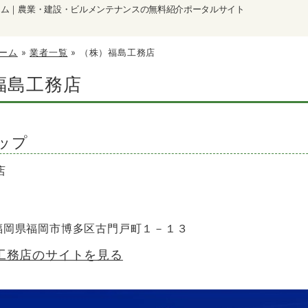
ーム｜農業・建設・ビルメンテナンスの無料紹介ポータルサイト
ーム
»
業者一覧
»
（株）福島工務店
福島工務店
ップ
店
9 福岡県福岡市博多区古門戸町１－１３
工務店のサイトを見る