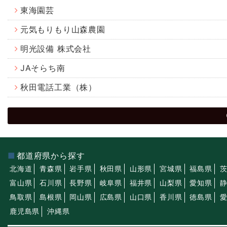
東海園芸
元気もりもり山森農園
明光設備 株式会社
JAそらち南
秋田電話工業（株）
都道府県から探す
北海道
青森県
岩手県
秋田県
山形県
宮城県
福島県
富山県
石川県
長野県
岐阜県
福井県
山梨県
愛知県
鳥取県
島根県
岡山県
広島県
山口県
香川県
徳島県
鹿児島県
沖縄県