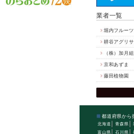
業者一覧
堀内フルーツ
耕谷アグリサ
（株）加月組
京和あずま
藤田植物園
都道府県から
北海道
青森県
富山県
石川県