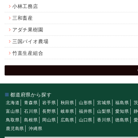
小林工務店
三和畜産
アダチ果樹園
三国バイオ農場
竹直生産組合
都道府県から探す
北海道
青森県
岩手県
秋田県
山形県
宮城県
福島県
富山県
石川県
長野県
岐阜県
福井県
山梨県
愛知県
鳥取県
島根県
岡山県
広島県
山口県
香川県
徳島県
鹿児島県
沖縄県