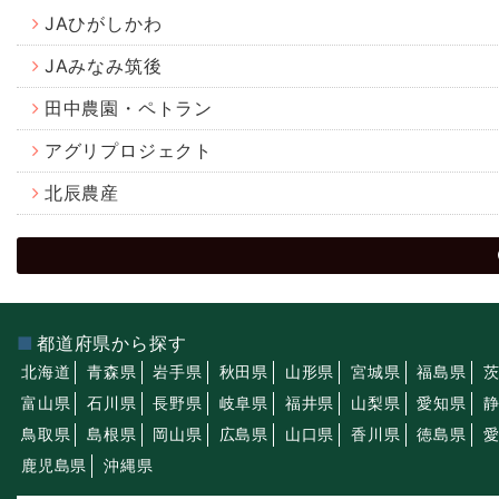
JAひがしかわ
JAみなみ筑後
田中農園・ペトラン
アグリプロジェクト
北辰農産
都道府県から探す
北海道
青森県
岩手県
秋田県
山形県
宮城県
福島県
富山県
石川県
長野県
岐阜県
福井県
山梨県
愛知県
鳥取県
島根県
岡山県
広島県
山口県
香川県
徳島県
鹿児島県
沖縄県