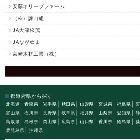
安藤オリーブファーム
（株）諫山組
JA大津松茂
JAながぬま
宮崎木材工業（株）
都道府県から探す
北海道
青森県
岩手県
秋田県
山形県
宮城県
福島県
富山県
石川県
長野県
岐阜県
福井県
山梨県
愛知県
鳥取県
島根県
岡山県
広島県
山口県
香川県
徳島県
鹿児島県
沖縄県