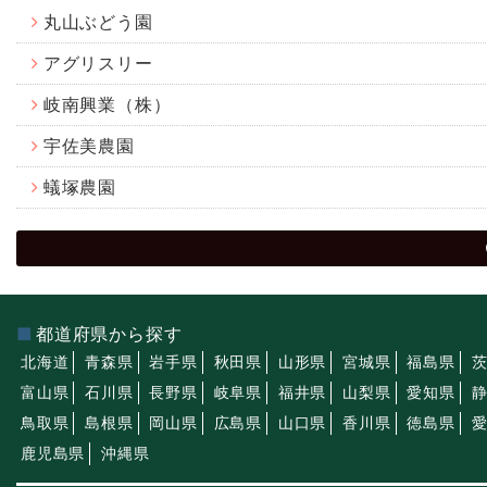
丸山ぶどう園
アグリスリー
岐南興業（株）
宇佐美農園
蟻塚農園
都道府県から探す
北海道
青森県
岩手県
秋田県
山形県
宮城県
福島県
富山県
石川県
長野県
岐阜県
福井県
山梨県
愛知県
鳥取県
島根県
岡山県
広島県
山口県
香川県
徳島県
鹿児島県
沖縄県