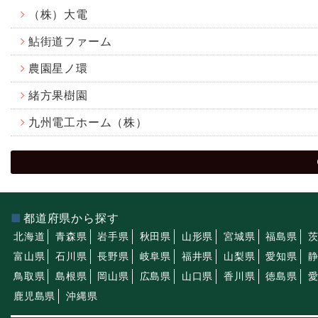
（株）大電
鮎街道ファーム
農園星ノ環
緒方果樹園
九州電工ホーム（株）
都道府県から探す
北海道
青森県
岩手県
秋田県
山形県
宮城県
福島県
富山県
石川県
長野県
岐阜県
福井県
山梨県
愛知県
鳥取県
島根県
岡山県
広島県
山口県
香川県
徳島県
鹿児島県
沖縄県