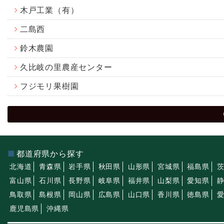
木戸工業（有）
二島西
鈴木農園
久比岐の里農産センター
フジモリ果樹園
都道府県から探す
北海道
青森県
岩手県
秋田県
山形県
宮城県
福島県
富山県
石川県
長野県
岐阜県
福井県
山梨県
愛知県
鳥取県
島根県
岡山県
広島県
山口県
香川県
徳島県
鹿児島県
沖縄県