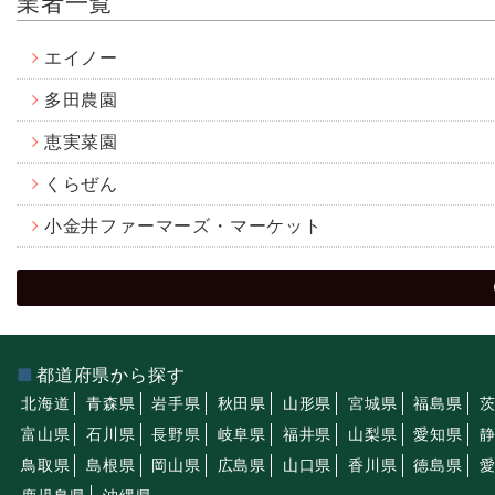
業者一覧
エイノー
多田農園
恵実菜園
くらぜん
小金井ファーマーズ・マーケット
都道府県から探す
北海道
青森県
岩手県
秋田県
山形県
宮城県
福島県
富山県
石川県
長野県
岐阜県
福井県
山梨県
愛知県
鳥取県
島根県
岡山県
広島県
山口県
香川県
徳島県