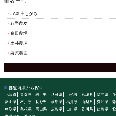
業者一覧
JA新庄もがみ
狩野農友
森田農場
土井農場
栗原農園
都道府県から探す
北海道
青森県
岩手県
秋田県
山形県
宮城県
福島県
富山県
石川県
長野県
岐阜県
福井県
山梨県
愛知県
鳥取県
島根県
岡山県
広島県
山口県
香川県
徳島県