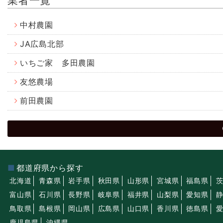
業者一覧
中村農園
JA広島北部
いちご家 多田農園
友悠農場
前田農園
都道府県から探す
北海道
青森県
岩手県
秋田県
山形県
宮城県
福島県
富山県
石川県
長野県
岐阜県
福井県
山梨県
愛知県
鳥取県
島根県
岡山県
広島県
山口県
香川県
徳島県
鹿児島県
沖縄県