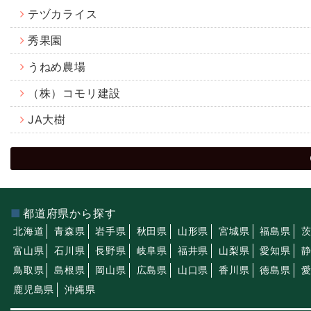
テヅカライス
秀果園
うねめ農場
（株）コモリ建設
JA大樹
都道府県から探す
北海道
青森県
岩手県
秋田県
山形県
宮城県
福島県
富山県
石川県
長野県
岐阜県
福井県
山梨県
愛知県
鳥取県
島根県
岡山県
広島県
山口県
香川県
徳島県
鹿児島県
沖縄県