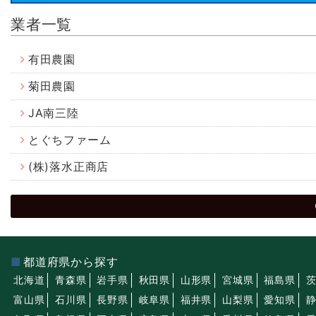
業者一覧
有田農園
菊田農園
JA南三陸
とぐちファーム
(株)落水正商店
都道府県から探す
北海道
青森県
岩手県
秋田県
山形県
宮城県
福島県
富山県
石川県
長野県
岐阜県
福井県
山梨県
愛知県