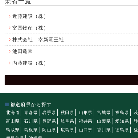
業者一覧
近藤建設（株）
富国物産（株）
株式会社 幸新電王社
池田造園
内藤建設（株）
都道府県から探す
北海道
青森県
岩手県
秋田県
山形県
宮城県
福島県
富山県
石川県
長野県
岐阜県
福井県
山梨県
愛知県
鳥取県
島根県
岡山県
広島県
山口県
香川県
徳島県