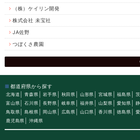
（株）ケイリン開発
株式会社 未宝社
JA佐野
つぼくさ農園
都道府県から探す
北海道
青森県
岩手県
秋田県
山形県
宮城県
福島県
富山県
石川県
長野県
岐阜県
福井県
山梨県
愛知県
鳥取県
島根県
岡山県
広島県
山口県
香川県
徳島県
鹿児島県
沖縄県