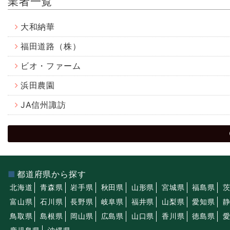
業者一覧
大和納華
福田道路（株）
ビオ・ファーム
浜田農園
JA信州諏訪
都道府県から探す
北海道
青森県
岩手県
秋田県
山形県
宮城県
福島県
富山県
石川県
長野県
岐阜県
福井県
山梨県
愛知県
鳥取県
島根県
岡山県
広島県
山口県
香川県
徳島県