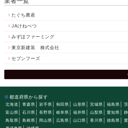
業者一覧
たぐち農産
JAけねべつ
みずほファーミング
東京新建装 株式会社
セブンフーズ
都道府県から探す
北海道
青森県
岩手県
秋田県
山形県
宮城県
福島県
富山県
石川県
長野県
岐阜県
福井県
山梨県
愛知県
鳥取県
島根県
岡山県
広島県
山口県
香川県
徳島県