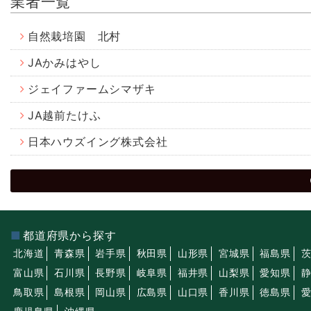
業者一覧
自然栽培園 北村
JAかみはやし
ジェイファームシマザキ
JA越前たけふ
日本ハウズイング株式会社
都道府県から探す
北海道
青森県
岩手県
秋田県
山形県
宮城県
福島県
富山県
石川県
長野県
岐阜県
福井県
山梨県
愛知県
鳥取県
島根県
岡山県
広島県
山口県
香川県
徳島県