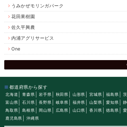
うみかぜモリンガパーク
花田果樹園
佐久平興農
内浦アグリサービス
One
都道府県から探す
北海道
青森県
岩手県
秋田県
山形県
宮城県
福島県
富山県
石川県
長野県
岐阜県
福井県
山梨県
愛知県
鳥取県
島根県
岡山県
広島県
山口県
香川県
徳島県
鹿児島県
沖縄県