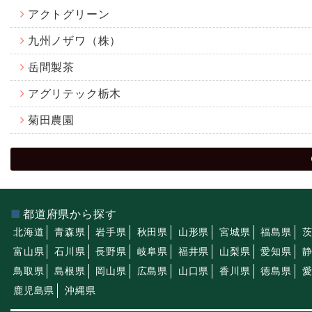
アクトグリーン
九州ノザワ（株）
岳間製茶
アグリテック栃木
菊田農園
都道府県から探す
北海道
青森県
岩手県
秋田県
山形県
宮城県
福島県
富山県
石川県
長野県
岐阜県
福井県
山梨県
愛知県
鳥取県
島根県
岡山県
広島県
山口県
香川県
徳島県
鹿児島県
沖縄県