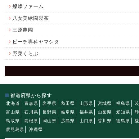
燦燦ファーム
八女美緑園製茶
三原農園
ピーチ専科ヤマシタ
野菜くらぶ
都道府県から探す
北海道
青森県
岩手県
秋田県
山形県
宮城県
福島県
富山県
石川県
長野県
岐阜県
福井県
山梨県
愛知県
鳥取県
島根県
岡山県
広島県
山口県
香川県
徳島県
鹿児島県
沖縄県